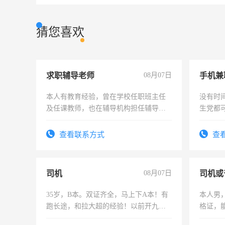
猜您喜欢
求职辅导老师
08月07日
手机兼
本人有教育经验，曾在学校任职班主任
没有时
及任课教师，也在辅导机构担任辅导教
生党都
师，求周一至周五辅导老师的工作
间，一
勤快的
查看联系方式
查
司机
08月07日
司机或
35岁，B本。双证齐全，马上下A本！有
本人男，
跑长途，和拉大超的经验！以前开九米
格证，
六，渣土车
实，需