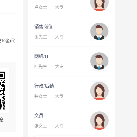
卢女士
·
大专
销售岗位
谢先生
·
大专
10金币)
网络/IT
叶先生
·
大专
行政/后勤
钟女士
·
大专
文员
息
张女士
·
大专