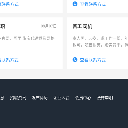
号同微信
看联系方式
查看联系方式
兼职
08月07日
普工 司机
业官网，阿里 淘宝代运营及网格
本人男，30岁，求工作一份，
也可，吃苦耐劳，踏实肯干，
勿扰
看联系方式
查看联系方式
信息
招聘资讯
发布简历
企业入驻
会员中心
法律申明
们