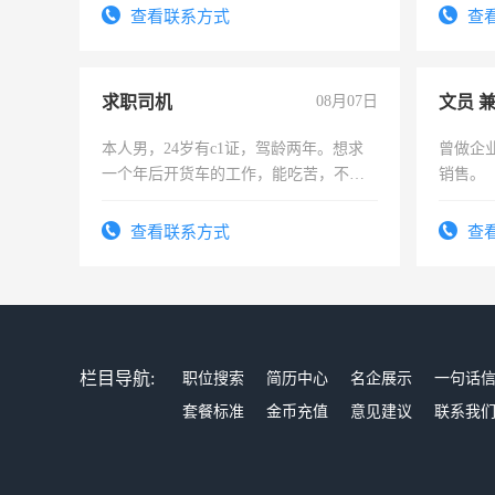
查看联系方式
查
求职司机
08月07日
文员 
本人男，24岁有c1证，驾龄两年。想求
曾做企
一个年后开货车的工作，能吃苦，不怕
销售。
加班。
查看联系方式
查
栏目导航:
职位搜索
简历中心
名企展示
一句话
套餐标准
金币充值
意见建议
联系我