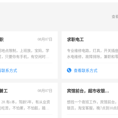
查
职
08月07日
求职电工
间地点限制，上班族，宝妈，学
专业维修电路，灯具，开关插
可，只要你有手机，有空闲时
水电维修，故障排除，兼职和
单一结，一天二三十不成问题，
四五十，每天挣零花钱没问题！
看联系方式
查看联系方式
普工
08月07日
宾馆前台，超市收银员，淘宝客服
28.有c本，驾龄5年，有从业资
想找一个夜班工作，宾馆前台
能吃苦，不怕累，不怕脏，踏
银员，淘宝客服，晚7点到10点
求稳定工作一份，保险不干
工，麻烦看到的老板加我微信